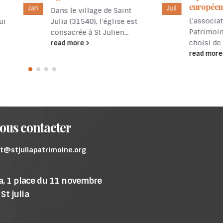
européennes du patri
Juil
Dans le village de Saint
L'association des Ami
Julia (31540), l'église est
Patrimoine de Saint Ju
consacrée à St Julien...
choisi de s'associer à .
read more
read more
ous contacter
t@stjuliapatrimoine.org
ia, 1 place du 11 novembre
St julia