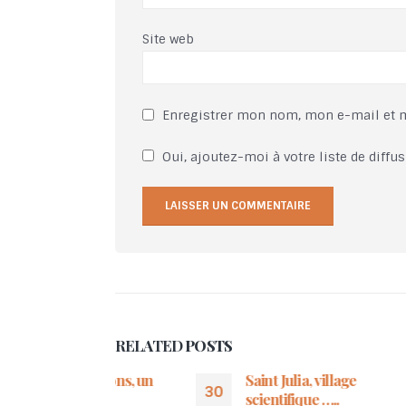
Site web
Enregistrer mon nom, mon e-mail et 
Oui, ajoutez-moi à votre liste de diffus
RELATED
POSTS
 santons, un
Saint Julia, village
30
25
te
scientifique …..