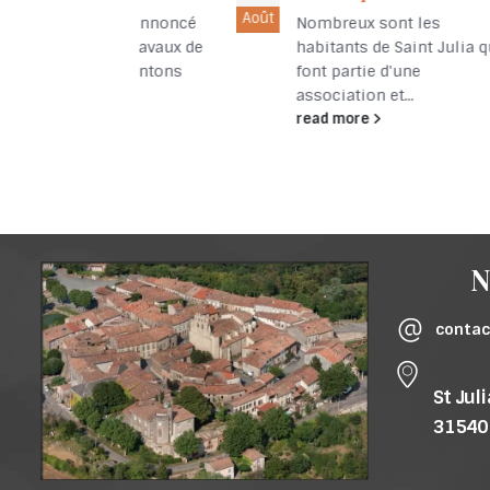
Août
Jan
ions annoncé
Nombreux sont les
des travaux de
habitants de Saint Julia qui
des santons
font partie d'une
association et...
read more
N
contac
St Jul
31540 