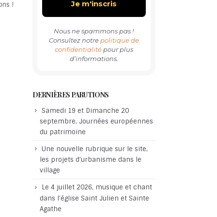
ons !
Nous ne spammons pas !
Consultez notre
politique de
confidentialité
pour plus
d’informations.
DERNIÈRES PARUTIONS
Samedi 19 et Dimanche 20
septembre, Journées européennes
du patrimoine
Une nouvelle rubrique sur le site,
les projets d’urbanisme dans le
village
Le 4 juillet 2026, musique et chant
dans l’église Saint Julien et Sainte
Agathe