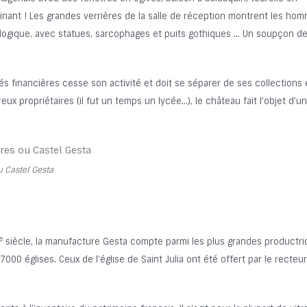
ascinant ! Les grandes verrières de la salle de réception montrent les ho
ologique, avec statues, sarcophages et puits gothiques … Un soupçon d
tés financières cesse son activité et doit se séparer de ses collections 
x propriétaires (il fut un temps un lycée…), le château fait l’objet d’u
u Castel Gesta
e
siècle, la manufacture Gesta compte parmi les plus grandes productri
17000 églises. Ceux de l’église de Saint Julia ont été offert par le recteur