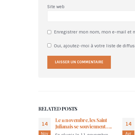
Site web
Enregistrer mon nom, mon e-mail et 
Oui, ajoutez-moi à votre liste de diffus
RELATED
POSTS
e, les Saint
Parlons des santons de
14
01
souviennent…..
l’église de Saint Julia
Avr
Août