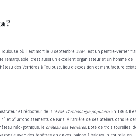
ta ?
Toulouse où il est mort le 6 septembre 1894. est un peintre-verrier fra
ste remarquable, c’est aussi un excellent organisateur et un homme de
hâteau des Verrières à Toulouse, lieu d’exposition et manufacture exist
inistrateur et rédacteur de la revue
L’Archéologie populaire
. En 1863, Il e
e
e
 4
et 5
arrondissements de Paris. À l’arrière de ses ateliers dans le ce
château néo-gothique, le
château des Verrières.
Doté de trois tourelles, d
agonale avec des fenêtres en ogives, balcon à baldaquin, tourelle en