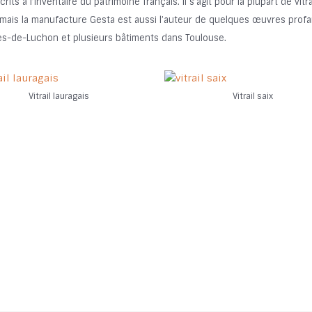
its à l’inventaire du patrimoine français. Il s’agit pour la plupart de vitr
, mais la manufacture Gesta est aussi l’auteur de quelques œuvres profa
res-de-Luchon et plusieurs bâtiments dans Toulouse.
Vitrail lauragais
Vitrail saix