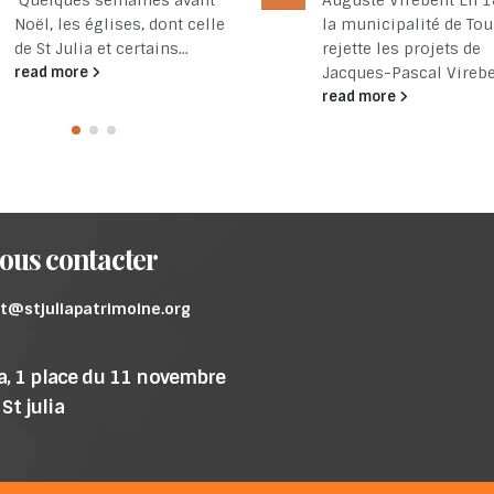
Auguste Virebent En 1820,
visiteurs agressifs, le
la municipalité de Toulouse
village s’est construit
rejette les projets de
une...
Jacques-Pascal Virebent...
read more
read more
ous contacter
t@stjuliapatrimoine.org
ia, 1 place du 11 novembre
St julia