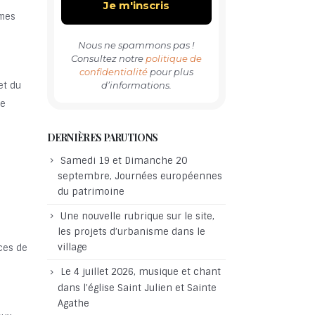
mmes
e
Nous ne spammons pas !
Consultez notre
politique de
confidentialité
pour plus
d’informations.
et du
ne
DERNIÈRES PARUTIONS
Samedi 19 et Dimanche 20
septembre, Journées européennes
du patrimoine
Une nouvelle rubrique sur le site,
les projets d’urbanisme dans le
village
ces de
Le 4 juillet 2026, musique et chant
dans l’église Saint Julien et Sainte
Agathe