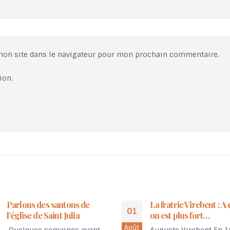
mon site dans le navigateur pour mon prochain commentaire.
ion.
La fratrie Virebent : A cinq
Remontons le temps
20
on est plus fort…
Pour surveiller de loin
Juil